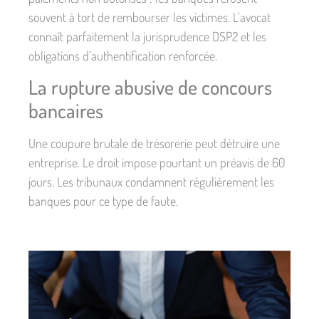
souvent à tort de rembourser les victimes. L’avocat
connaît parfaitement la jurisprudence DSP2 et les
obligations d’authentification renforcée.
La rupture abusive de concours
bancaires
Une coupure brutale de trésorerie peut détruire une
entreprise. Le droit impose pourtant un préavis de 60
jours. Les tribunaux condamnent régulièrement les
banques pour ce type de faute.