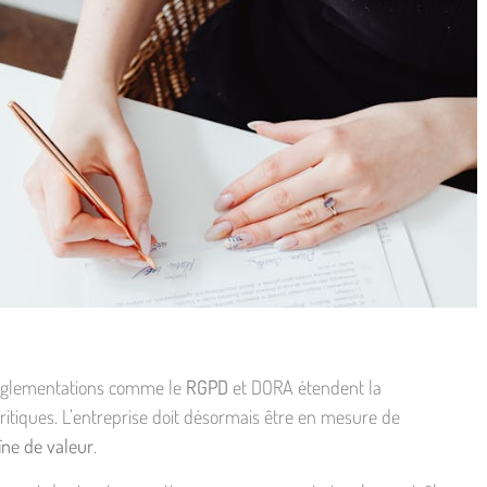
 réglementations comme le
RGPD
et DORA étendent la
critiques. L’entreprise doit désormais être en mesure de
îne de valeur
.