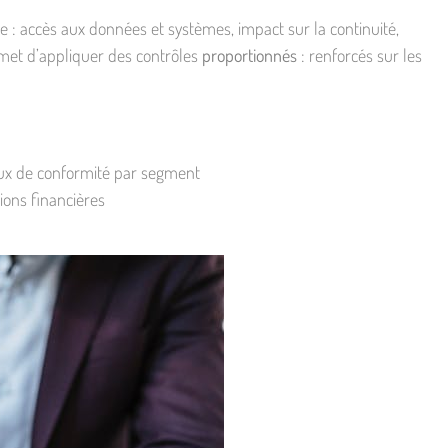
e : accès aux données et systèmes, impact sur la continuité,
rmet d’appliquer des contrôles
proportionnés
: renforcés sur les
aux de conformité par segment
ions financières