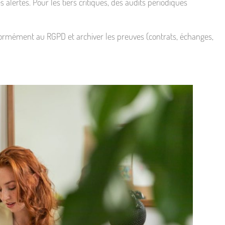
lertes. Pour les tiers critiques, des audits périodiques
nformément au RGPD et archiver les preuves (contrats, échanges,