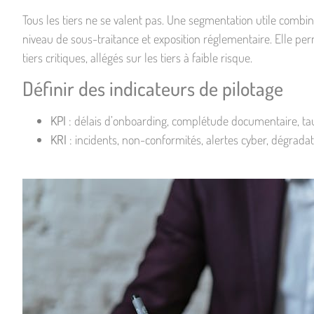
Tous les tiers ne se valent pas. Une segmentation utile combin
niveau de sous-traitance et exposition réglementaire. Elle pe
tiers critiques, allégés sur les tiers à faible risque.
Définir des indicateurs de pilotage
KPI
: délais d’onboarding, complétude documentaire, t
KRI
: incidents, non-conformités, alertes cyber, dégradat